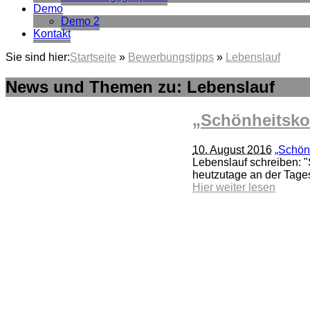
Demo
Demo 2
Kontakt
Sie sind hier:
Startseite
»
Bewerbungstipps
»
Lebenslauf
News und Themen zu: Lebenslauf
„Schönheitsko
10. August 2016
„Schön
Lebenslauf schreiben: "
heutzutage an der Tage
Hier weiter lesen