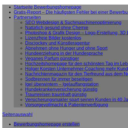
Startseite Bewerbungshomepage
Gratis-Report – Die häufigsten Fehler bei einer Bewerb
Partnerseiten
SEO Webdesign & Suchmaschinenoptimierung
Natürlich gesund ohne Chemie
Photoshop & Grafik Design – Logo-Erstellung, 3D
Lizenzfreie Bilder kostenlos
Discjockey und Künstleragentur
Abnehmen ohne Hunger und ohne Sport
Hundeerziehung in der Hundesprache
Veganes Parfum günstiger
Hochzeitshomepage für den schönsten Tag im Le
Holger Korsten Unternehmer-Coaching mehr Kund
Nachrichtenmagazin für den Tierfreund aus dem N
Sodbrennen für immer beseitigen
Igel überwintern – Igelauffangstation
Hundekrankenversicherung günstig
Traumreisen traumhaft günstig
Versicherungsmakler spart seinen Kunden in 40 Ja
Vorsorgevollmacht & Patientenverfügung
Seitenauswahl
Bewerbungshomepage erstellen