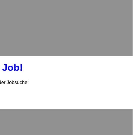
 Job!
der Jobsuche!